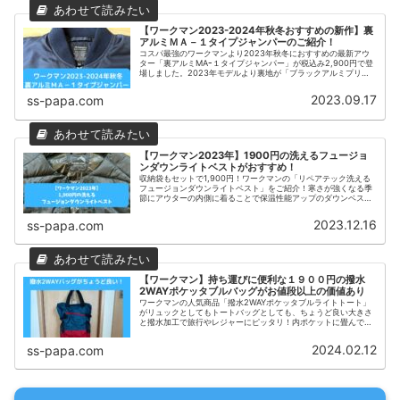
【ワークマン2023-2024年秋冬おすすめの新作】裏
アルミＭＡ－１タイプジャンパーのご紹介！
コスパ最強のワークマンより2023年秋冬におすすめの最新アウ
ター「裏アルミMAｰ１タイプジャンパー」が税込み2,900円で登
場しました。2023年モデルより裏地が「ブラックアルミプリン
ト」に変更され、通常の「シルバープリント」と比較して保温性
が1.5倍にアップ！ 2024年も引続き販売されるみたいです。
2023.09.17
ss-papa.com
【ワークマン2023年】1900円の洗えるフュージョ
ンダウンライトベストがおすすめ！
収納袋もセットで1,900円！ワークマンの「リペアテック洗える
フュージョンダウンライトベスト」をご紹介！寒さが強くなる季
節にアウターの内側に着ることで保温性能アップのダウンベス
ト、保温性能が高いブラックアルミプリントが使用されているた
め一度試したら離せない。ベストのためアウトドアやＤＩＹで活
2023.12.16
ss-papa.com
躍すること間違いなし！
【ワークマン】持ち運びに便利な１９００円の撥水
2WAYポケッタブルバッグがお値段以上の価値あり
ワークマンの人気商品「撥水2WAYポケッタブルライトトート」
がリュックとしてもトートバッグとしても、ちょうど良い大きさ
と撥水加工で旅行やレジャーにピッタリ！内ポケットに畳んで収
納してポケッタブルになるので防災用バッグや車の置きバッグと
しても最適です。 - 2024年2月12日
2024.02.12
ss-papa.com