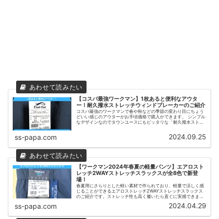
【コスパ最強ワークマン】1枚あると便利なアウタ
ー！耐久撥水ストレッチウィンドブレーカーのご紹介
コスパ最強のワークマンで春や秋などの季節の変わり目にちょう
どいい感じのアウターがお手頃価格で購入かできます。 シンプル
なデザインなのでタウンユースにもピッタリな「耐久撥水ストレ
ッチ ウィンドブレーカー」をご紹介します。 - 2024年9月25日
2024.09.25
ss-papa.com
【ワークマン2024年春夏の軽量パンツ】エアロスト
レッチ2WAYストレッチスラックスが全8色で新登
場！
春夏用にさらりとした軽い素材で作られており、軽量で涼しく感
じることができるエアロストレッチ2WAYストレッチスラックス
のご紹介です。ストレッチ性も高く履いたら直ぐに実感できま
す。どんな動きにも対応できるため現場で働く職人さんはもちろ
2024.04.29
ss-papa.com
ん、タウンユースとして普段使いする方にもおすすめです。 -
PAPA-Blog