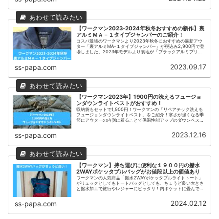
ん、タウンユースとして普段使いする方にもおすすめです。 -
PAPA-Blog
【ワークマン2023-2024年秋冬おすすめの新作】裏
アルミＭＡ－１タイプジャンパーのご紹介！
コスパ最強のワークマンより2023年秋冬におすすめの最新アウ
ター「裏アルミMAｰ１タイプジャンパー」が税込み2,900円で登
場しました。2023年モデルより裏地が「ブラックアルミプリン
ト」に変更され、通常の「シルバープリント」と比較して保温性
が1.5倍にアップ！ 2024年も引続き販売されるみたいです。
2023.09.17
ss-papa.com
【ワークマン2023年】1900円の洗えるフュージョ
ンダウンライトベストがおすすめ！
収納袋もセットで1,900円！ワークマンの「リペアテック洗える
フュージョンダウンライトベスト」をご紹介！寒さが強くなる季
節にアウターの内側に着ることで保温性能アップのダウンベス
ト、保温性能が高いブラックアルミプリントが使用されているた
め一度試したら離せない。ベストのためアウトドアやＤＩＹで活
2023.12.16
ss-papa.com
躍すること間違いなし！
【ワークマン】持ち運びに便利な１９００円の撥水
2WAYポケッタブルバッグがお値段以上の価値あり
ワークマンの人気商品「撥水2WAYポケッタブルライトトート」
がリュックとしてもトートバッグとしても、ちょうど良い大きさ
と撥水加工で旅行やレジャーにピッタリ！内ポケットに畳んで収
納してポケッタブルになるので防災用バッグや車の置きバッグと
しても最適です。 - 2024年2月12日
2024.02.12
ss-papa.com