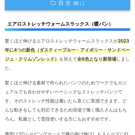
目 次
エアロストレッチウォームスラックス（暖パン）
エアロストレッチウォームスラックス（暖パン）
WORKMAN eco REBORN
驚くほど伸びるエアロストレッチウォームスラックスが
2023
驚くほどの伸びる！
年に4つの新色（ダスティーブルー・アイボリー・サンドベー
秋シーズン向けの暖パンとしてちょうどいい
ジュ・クリムゾンレッド）
を加えて
全6色となり新登場
しまし
た。
コスパ最強は健在！
驚くほど伸びる素材で作られたパンツのためワークでもカジ
ュアルでも合わせやすいベーシックなストレッチパンツで
す。そのストレッチ性能は履いたら直ぐに実感できます。ど
んな動きをしても対応できるため現場で働く職人さんはもち
ろん、私服として普段使いする方にもおすすめです。
膝部は3Dムービングカットで膝の曲げ伸ばしもスムーズに行