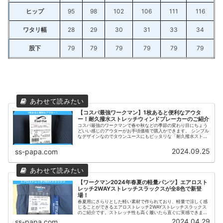
ヒップ
95
98
102
106
111
116
ワタリ幅
28
29
30
31
33
34
股下
79
79
79
79
79
79
【コスパ最強ワークマン】1枚あると便利なアウタ
ー！耐久撥水ストレッチウィンドブレーカーのご紹介
コスパ最強のワークマンで春や秋などの季節の変わり目にちょう
どいい感じのアウターがお手頃価格で購入かできます。 シンプル
なデザインなのでタウンユースにもピッタリな「耐久撥水ストレ
ッチ ウィンドブレーカー」をご紹介します。 - 2024年9月25日
2024.09.25
ss-papa.com
【ワークマン2024年春夏の軽量パンツ】エアロスト
レッチ2WAYストレッチスラックスが全8色で新登
場！
春夏用にさらりとした軽い素材で作られており、軽量で涼しく感
じることができるエアロストレッチ2WAYストレッチスラックス
のご紹介です。ストレッチ性も高く履いたら直ぐに実感できま
す。どんな動きにも対応できるため現場で働く職人さんはもちろ
2024.04.29
ss-papa.com