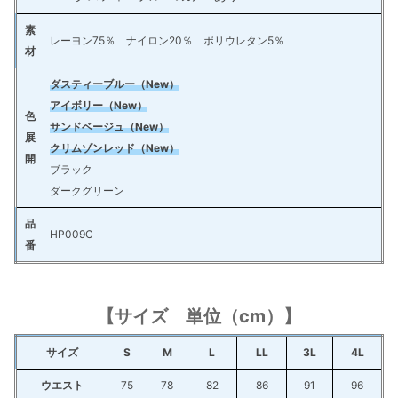
素
レーヨン75％ ナイロン20％ ポリウレタン5％
材
ダスティーブルー（New）
アイボリー（New）
色
サンドベージュ（New）
展
クリムゾンレッド（New）
開
ブラック
ダークグリーン
品
HP009C
番
【サイズ 単位（cm）】
サイズ
S
M
L
LL
3L
4L
ウエスト
75
78
82
86
91
96