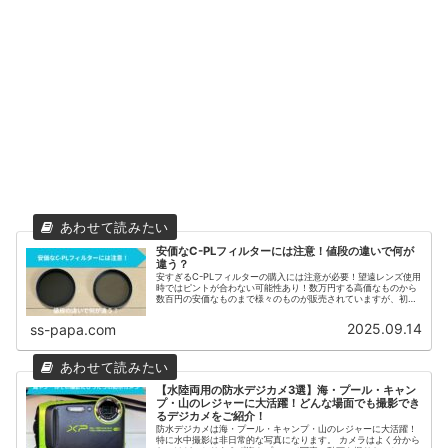
安価なC-PLフィルターには注意！値段の違いで何が
違う？
安すぎるC-PLフィルターの購入には注意が必要！望遠レンズ使用
時ではピントが合わない可能性あり！数万円する高価なものから
数百円の安価なものまで様々のものが販売されていますが、初め
てC-PLフィルターを購入する際は老舗メーカーの中価格帯を選択
することで失敗することはないと思います。 - PAPA-Blogog
2025.09.14
ss-papa.com
【水陸両用の防水デジカメ3選】海・プール・キャン
プ・山のレジャーに大活躍！どんな場面でも撮影でき
るデジカメをご紹介！
防水デジカメは海・プール・キャンプ・山のレジャーに大活躍！
特に水中撮影は非日常的な写真になります。 カメラはよく分から