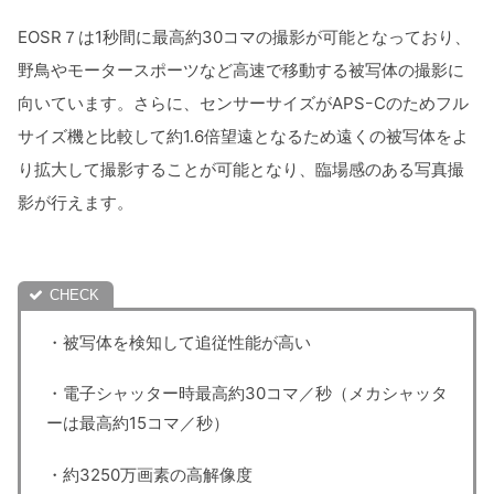
カメラ本体 キャノン EOSR7
EOSR７は1秒間に最高約30コマの撮影が可能となっており、
カメラレンズ キャノン RF24-240mm F4-
野鳥やモータースポーツなど高速で移動する被写体の撮影に
6.3 IS USM
向いています。さらに、センサーサイズがAPSｰCのためフル
カメラレンズ キャノン RF100-400mm F5.6-
サイズ機と比較して約1.6倍望遠となるため遠くの被写体をよ
8 IS USM
り拡大して撮影することが可能となり、臨場感のある写真撮
エイペックスレンタル
影が行えます。
コスパを考えた組み合わせ
ＧＯＯＰＡＳＳ
・被写体を検知して追従性能が高い
・電子シャッター時最高約30コマ／秒（メカシャッタ
ーは最高約15コマ／秒）
・約3250万画素の高解像度