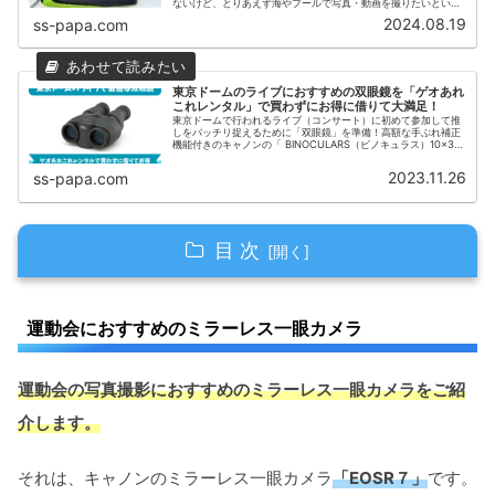
ないけど、とりあえず海やプールで写真・動画を撮りたいという
方におすすめの防水デジカメ3選をご紹介します。 - PAPA-Blog
2024.08.19
ss-papa.com
東京ドームのライブにおすすめの双眼鏡を「ゲオあれ
これレンタル」で買わずにお得に借りて大満足！
東京ドームで行われるライブ（コンサート）に初めて参加して推
しをバッチリ捉えるために「双眼鏡」を準備！高額な手ぶれ補正
機能付きのキャノンの「 BINOCULARS（ビノキュラス）10×30
IS II」BINO10X30IS2（10倍）を「ゲオあれこれレンタル」で買
わずにお得に借りて大正解！
2023.11.26
ss-papa.com
目 次
運動会におすすめのミラーレス一眼カメラ
運動会におすすめのミラーレス一眼カメラ
運動会におすすめの交換レンズ
運動会の写真撮影におすすめのミラーレス一眼カメラをご紹
キャノン RF24-240mm F4-6.3 IS USM
介します。
キャノン RF100-400mm F5.6-8 IS USM
レンタルサービス比較一覧
それは、キャノンのミラーレス一眼カメラ
「EOSR７」
です。