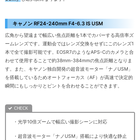
キャノン RF24-240mm F4-6.3 IS USM
広角から望遠まで幅広い焦点距離を1本でカバーする高倍率ズ
ームレンズです。運動会ではレンズ交換をせずにこのレンズ1
本で全て撮影可能です。EOSR7のようなAPS-Cのカメラと合
わせて使用することで約38mm-384mmの焦点距離となりま
す。また、キヤノン独自開発の超音波モーター「ナノUSM」
を搭載しているためオートフォーカス（AF）が高速で決定的
瞬間にもしっかりとピントを合わせることができます。
・光学10倍ズームで幅広い撮影シーンに対応
・超音波モーター「ナノUSM」搭載により快適な静止