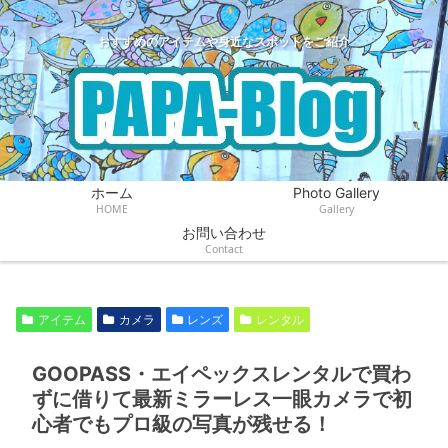
おすすめのアイテムや身近なスポットをご紹介
ホーム
Photo Gallery
HOME
Gallery
お問い合わせ
Contact
アイテム
カメラ
レンズ
レンタル
GOOPASS・エイペックスレンタルで買わ
ずに借りて最新ミラーレス一眼カメラで初
心者でもプロ級の写真が残せる！